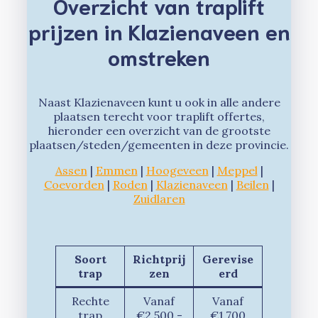
Overzicht van traplift
prijzen in Klazienaveen en
omstreken
Naast Klazienaveen kunt u ook in alle andere
plaatsen terecht voor traplift offertes,
hieronder een overzicht van de grootste
plaatsen/steden/gemeenten in deze provincie.
Assen
|
Emmen
|
Hoogeveen
|
Meppel
|
Coevorden
|
Roden
|
Klazienaveen
|
Beilen
|
Zuidlaren
Soort
Richtprij
Gerevise
trap
zen
erd
Rechte
Vanaf
Vanaf
trap
€2.500,-
€1.700