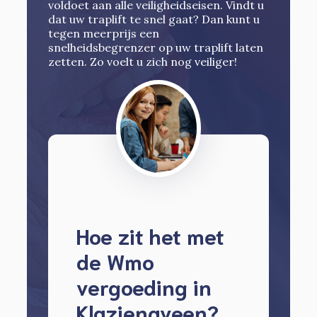
voldoet aan alle veiligheidseisen. Vindt u
dat uw traplift te snel gaat? Dan kunt u
tegen meerprijs een
snelheidsbegrenzer op uw traplift laten
zetten. Zo voelt u zich nog veiliger!
Hoe zit het met
de Wmo
vergoeding in
Klazienaveen?