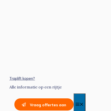
Ga
naar
de
inhoud
Traplift kopen?
Alle informatie op een rijtje
Menu
Vraag offertes aan