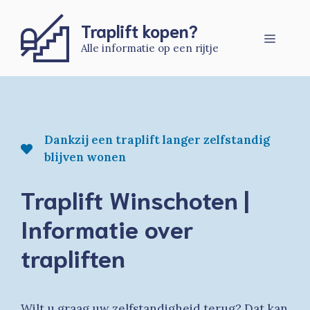
Ga
naar
Traplift kopen?
Menu
de
Alle informatie op een rijtje
inhoud
Dankzij een traplift langer zelfstandig
blijven wonen
Traplift Winschoten |
Informatie over
trapliften
Wilt u graag uw zelfstandigheid terug? Dat kan