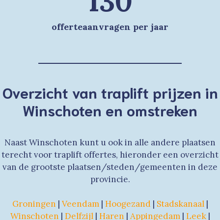
130
offerteaanvragen per jaar
Overzicht van traplift prijzen in
Winschoten en omstreken
Naast Winschoten kunt u ook in alle andere plaatsen
terecht voor traplift offertes, hieronder een overzicht
van de grootste plaatsen/steden/gemeenten in deze
provincie.
Groningen
|
Veendam
|
Hoogezand
|
Stadskanaal
|
Winschoten
|
Delfzijl
|
Haren
|
Appingedam
|
Leek
|