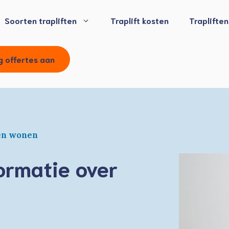
Soorten trapliften
Traplift kosten
Traplifte
g offertes aan
ven wonen
formatie over