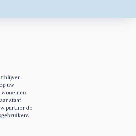
t blijven
 op uw
en wonen en
aar staat
 uw partner de
pgebruikers.