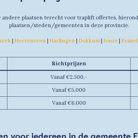
e andere plaatsen terecht voor traplift offertes, hieron
plaatsen/steden/gemeenten in deze provincie.
neek
|
Heerenveen
|
Harlingen
|
Dokkum
|
Joure
|
Frane
Richtprijzen
Vanaf €2.500,-
Vanaf €5.000
Vanaf €6.000
ten voor iedereen in de gemeente 