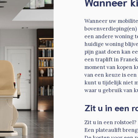
Wanneer ki
Wanneer uw mobilitei
bovenverdieping(en) 
een andere woning te
huidige woning blij
pijn gaat doen kan ee
een traplift in Frane
moment van kopen ku
van een keuze is een
kunt u tijdelijk niet
waar u gebruik van k
Zit u in een r
Zit u in een rolstoel?
Een plateaulift breng
De kosten voor een pl