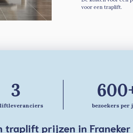
voor een traplift.
3
600
liftleveranciers
bezoekers per 
 traplift prijzen in Franeke