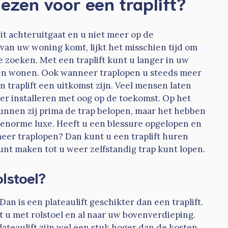
ezen voor een traplift?
t achteruitgaat en u niet meer op de
van uw woning komt, lijkt het misschien tijd om
 zoeken. Met een traplift kunt u langer in uw
ven wonen. Ook wanneer traplopen u steeds meer
n traplift een uitkomst zijn. Veel mensen laten
ker installeren met oog op de toekomst. Op het
nnen zij prima de trap belopen, maar het hebben
 enorme luxe. Heeft u een blessure opgelopen en
 meer traplopen? Dan kunt u een traplift huren
unt maken tot u weer zelfstandig trap kunt lopen.
olstoel?
 Dan is een plateaulift geschikter dan een traplift.
t u met rolstoel en al naar uw bovenverdieping.
ateaulift zijn wel een stuk hoger dan de kosten