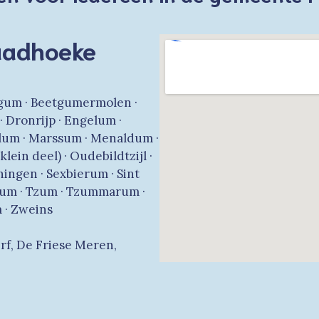
aadhoeke
etgum · Beetgumermolen ·
 Dronrijp · Engelum ·
dlum · Marssum · Menaldum ·
lein deel) · Oudebildtzijl ·
chingen · Sexbierum · Sint
nnum · Tzum · Tzummarum ·
 · Zweins
rf, De Friese Meren,