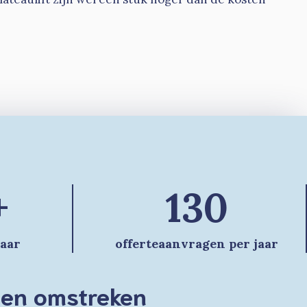
+
130
jaar
offerteaanvragen per jaar
r en omstreken