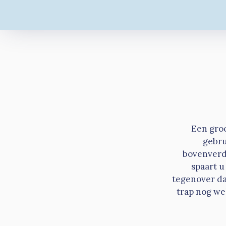
Een groo
gebru
bovenverdi
spaart u
tegenover dat
trap nog we