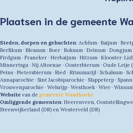
Plaatsen in de gemeente W
Steden, dorpen en gehuchten
: Achlum · Baijum · Be
Berlikum · Blessum · Boer · Boksum · Deinum · Dongjum ·
Firdgum · Franeker · Herbaijum · Hitzum · Klooster-Li
Minnertsga · Nij Altoenae · Oosterbierum · Oude Leije (k
Peins · Pietersbierum · Ried · Ritsumazijl · Schalsum · S
Annaparochie · Sint Jacobiparochie · Slappeterp · Spa
Vrouwenparochie · Welsrijp · Westhoek · Wier · Winsum
Website
van de
gemeente Waadhoeke
Omliggende gemeenten
: Heerenveen, Ooststellingwe
Steenwijkerland (DR) en Westerveld (DR)