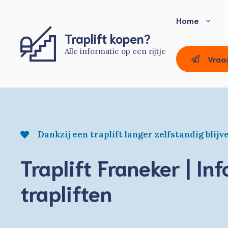
Ga
naar
Home
de
Traplift kopen?
inhoud
Alle informatie op een rijtje
Vraa
Dankzij een traplift langer zelfstandig blij
Traplift Franeker | In
trapliften